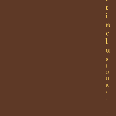
t
i
n
c
l
u
s
J
O
U
R
1
:
–